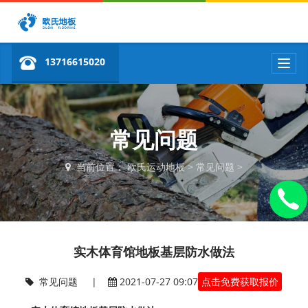
13716615020
T
o
g
g
l
e
常见问题
n
a
当前位置：
欧氏运动地板
>
常见问题
>
v
i
g
a
t
i
实木体育馆地板基层防水做法
o
n
常见问题
|
2021-07-27 09:07
点击免费获取报价