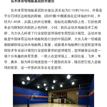
实木体育馆地板基层防水做法
实木体育馆地板基层防水做法,其长短为0.10米(10cm)，并垂直
平分罚球区边框线的两侧。(四)中圈:中圈要画在足球场的中间，半
经为1.80米，从圆上的外沿测量。假如先在圈內部上色，它的色调
务必与限制区內部的上色同样。小结：欧氏运动木地板技术工程
师，为大伙儿科谱了行业篮联篮球场馆专用型设计规范。运动木地
板是中国体育运动木地板制造行业的中国品牌。大伙儿有一切难题
都能够联络运动木地板网上客服，或拨通木地板网行业篮联篮球场
馆技术专业设计规范行业篮联要求的篮球规范，篮球健身运动是一
项十分有趣的体育竞赛。一群人在篮球场上，来回往返，飞奔，争
夺，撕杀，较为终目地便是抢一个圆形的东东，随后把它投入篮板
球的筐里。这一环形的东东全名是篮球。