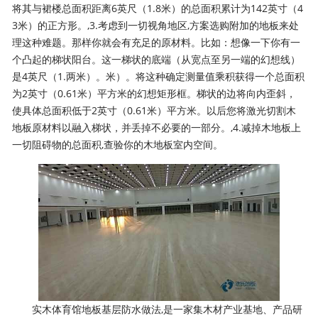
将其与裙楼总面积距离6英尺（1.8米）的总面积累计为142英寸（4
3米）的正方形。,3.考虑到一切视角地区,方案选购附加的地板来处
理这种难题。那样你就会有充足的原材料。比如：想像一下你有一
个凸起的梯状阳台。这一梯状的底端（从宽点至另一端的幻想线）
是4英尺（1.两米）。米）。将这种确定测量值乘积获得一个总面积
为2英寸（0.61米）平方米的幻想矩形框。梯状的边将向内歪斜，
使具体总面积低于2英寸（0.61米）平方米。以后您将激光切割木
地板原材料以融入梯状，并丢掉不必要的一部分。,4.减掉木地板上
一切阻碍物的总面积,查验你的木地板室内空间。
实木体育馆地板基层防水做法,是一家集木材产业基地、产品研