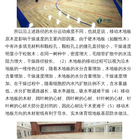
所以沿上述路径的水分运动难度不同，也就是说，移动木地板
原木是影响干燥速度的主要内部因素。由于硬木地板（如酸性木）
中有许多填充材料和颗粒孔，颗粒孔上的微孔直径较小，干燥速度
明显小于松散木；在同一树种中，密度增大，毛细管扩散中的水流
阻力增大，干燥路径较长。（2）木地板的移动过程可以视为沿木
地板的一维传热过程，随着木地板的水分含量增加，木地板的水分
含量增加，干燥速度增加，木地板的水分含量增加，干燥速度增
加。在干燥过程中，随着细胞腔内水汽扩散比例不大，含水量越
低，水分扩散通路越长，吸水率越低，吸水率越难干燥（4）移动
木地板的木材、阔叶树的心材、阔叶树的心材、针叶树的心材、针
叶树的心材大部分是封闭的，因此心材比干木更难干（5）移动木
地板方向的木材射线有利于导水。实木体育馆地板基层防水做法。