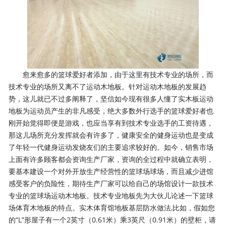
愈来愈多的篮球爱好者添加，由于这里有技术专业的场所，而
技术专业的场所又离不了运动木地板。针对运动木地板的发展趋
势，这儿就已不过多阐释了，坚信如今现有很多人懂了实木板运动
地板为运动员产生的非凡感受，绝大多数外行选手的篮球爱好者也
刚开始觉得即便是游戏，也应当享有到技术专业选手的工资待遇，
那这儿场所充分发挥就会有许多了，健康安全的健身运动也是变成
了年轻一代健身运动发烧友们的主要追求较好的。如今，销售市场
上面有许多顾客都会资询生产厂家，资询的全过程中就确立表明，
要基本建设一个对外开放生产经营性的篮球场球场，而且减少进馆
感受客户的负险性，期待生产厂家可以给自己的场馆设计一款技术
专业的篮球场运动木地板。技术专业地板先为大伙儿论述一下篮球
场体育木地板的特点。实木体育馆地板基层防水做法,比如，假如您
的“L”形屋子有一个2英寸（0.61米）乘3英尺（0.91米）的壁柜，请