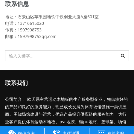
联系信息
地址：石景山区苹果园地铁中铁创业大厦A座601室
电话：13716615020
传真：1597998753
邮箱：1597998753qq.com
联系我们
公司简介： 欧氏系主营运动木地板的生产服务型企业，凭借较好的
的产品和良好的服务能力，现已成长发展为体育场馆设施一类供应
商。围绕场馆建设与运营，优选产品提升供应链的服务能力，为行
业客户提供体育运动木地板、pvc地胶、硅pu地材、篮球架、场馆
座椅、照明系统、吸音板材等产品选型、仓储物流、安装施工、维
微信咨询
电话沟通
在线客服