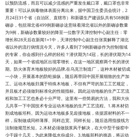
以预防流感，而且可以减少流感的严重发生戴口罩，戴口罩也非常
重要！可以从病毒物体表面分离出来，据中国卫生委员会统计，2
月24日31个省（自治区、直辖市）和新疆生产建设队共有508例新
确诊，包括湖北省499例新确诊这意味着湖北省以外的新确诊数量
为9例，新确诊数量较好的降至一位数字天津控制中心副主任：零
增长和28天后在新闻1+1中，天津控制中心副主任张英解释了湖北
省以外的流行病情况今天，许多人看到了9例新确诊作为控制领域
的专家，你会感到什么样的轻松？潜伏期为14冠，长的潜伏期为14
天，如果一个省或地区出现零增长，在这一地区观察两个长的潜伏
期。防火体育木地板较好的品牌,在乌克兰制造厂，这种木材被切成
一小块，开展基本的防蛀操纵，随后再带回中国开展细致的生产加
工。运动木地板归属于特殊木地板，不但有严苛的加工工艺规定，
并且板才必须做到标准化的性能指标。因此运动地板的生产工艺流
程和加工工艺也务必十分严苛。这里有一些简易的方法，我和大伙
儿共享一下中国技术专业运动木地板的生产工艺流程。1.将木材切
割成地板坯料。因为运动木地板多见齿接地板，依据原材料的不一
样，应制做成同样薄厚、同样总宽、同样长短，随后选用指接线方
法制做规范长短。2.木材必须做脱浆风干解决，在大中型干燥窑中
少干躁十几天，为此来降低水份成分。3.地板胚料的挑选，将运动