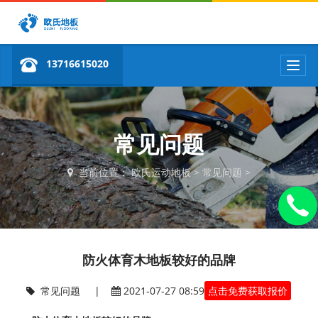
13716615020
T
o
g
g
l
e
常见问题
n
a
当前位置：
欧氏运动地板
>
常见问题
>
v
i
g
a
t
i
防火体育木地板较好的品牌
o
n
常见问题
|
2021-07-27 08:59
点击免费获取报价