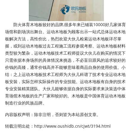
防火体育木地板较好的品牌,很多年来已铺装10000好几家体育
场馆和剧场演出舞台。运动木地板为顾客出示一站式总体运动木地
板解决方法，高性价比，热烈欢迎大伙儿检索运动木地板详尽掌
握，或到运动木地板过去工程施工流程参观考察。运动木地板材料
类型较为繁杂，运动木地板技术工程师提议大伙儿在购买的情况下
只需依据本身场所的具体情况来挑选，不必盲目跟风的追求较好的
价钱的高矮，通常价钱高并不能够意味着商品自身的使用价值。小
结：之上运动木地板技术工程师为大伙儿科谱了技术专业运动木地
板安裝，实际怎样实际操作的专业技能。运动木地板有自身的技术
专业安裝精英团队。大伙儿能够依据自身的实际要求来决策选中体
育场馆木地板的生产厂家和较好的。木地板是中国体育运动木地板
制造行业的民族品牌。
内容版权声明：除非注明，否则皆为本站原创文章。
转载注明出处：
http://www.oushidb.cn/cjwt/3194.html