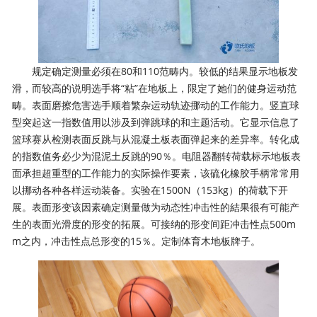
规定确定测量必须在80和110范畴内。较低的结果显示地板发
滑，而较高的说明选手将“粘”在地板上，限定了她们的健身运动范
畴。表面磨擦危害选手顺着繁杂运动轨迹挪动的工作能力。竖直球
型突起这一指数值用以涉及到弹跳球的和主题活动。它显示信息了
篮球赛从检测表面反跳与从混凝土板表面弹起来的差异率。转化成
的指数值务必少为混泥土反跳的90％。电阻器翻转荷载标示地板表
面承担超重型的工作能力的实际操作要素，该硫化橡胶手柄常常用
以挪动各种各样运动装备。实验在1500N（153kg）的荷载下开
展。表面形变该因素确定测量做为动态性冲击性的結果很有可能产
生的表面光滑度的形变的拓展。可接纳的形变间距冲击性点500m
m之内，冲击性点总形变的15％。定制体育木地板牌子。