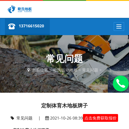
13716615020
T
o
g
g
l
e
常见问题
n
a
当前位置：
欧氏运动地板
>
常见问题
>
v
i
g
a
t
i
定制体育木地板牌子
o
n
常见问题
|
2021-10-26 08:39
点击免费获取报价