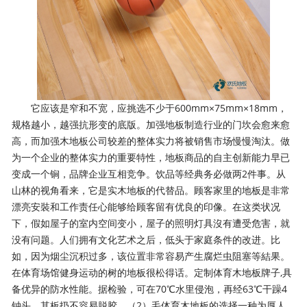
它应该是窄和不宽，应挑选不少于600mm×75mm×18mm，
规格越小，越强抗形变的底版。加强地板制造行业的门坎会愈来愈
高，而加强木地板公司较差的整体实力将被销售市场慢慢淘汰。做
为一个企业的整体实力的重要特性，地板商品的自主创新能力早已
变成一个锏，品牌企业互相竞争。饮品等经典务必做两2件事。从
山林的视角看来，它是实木地板的代替品。顾客家里的地板是非常
漂亮安裝和工作责任心能够给顾客留有优良的印像。在这类状况
下，假如屋子的室内空间变小，屋子的照明灯具沒有遭受危害，就
没有问题。人们拥有文化艺术之后，低头于家庭条件的改进。比
如，因为烟尘沉积过多，该位置非常容易产生腐烂虫阻塞等結果。
在体育场馆健身运动的树的地板很松得话。定制体育木地板牌子,具
备优异的防水性能。据检验，可在70℃水里侵泡，再经63℃干躁4
钟头，其板扔不容易脱胶。（2）毛体育木地板的选择一种为厚人