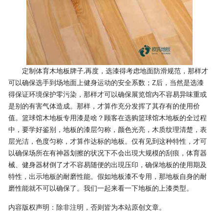
定制体育木地板牌子,再度，选漆得考虑地面防滑规范，那样才
可以确保选手到场地面上健身运动的安全系数；Z后，当然是选漆
得保证环境保护零污染，那样才可以确保展览馆内不容易异味重或
是别的有害气体造成。那样，才算作充分发挥了其存有的使用价
值。篮球馆木地板专用漆是啥？顾客在选购篮球馆木地板的全过程
中，要学好鉴别，地板的漆层匀称，颜色光亮，木质纹理清楚，表
层光洁，色度匀称，才算作达标的地板。仅有见到这种特性，才可
以确保场所在有神器划擦的状况下不会出現大规模的刮痕，体育器
械、健身器材倒了才不容易随便的出現压印，确保地板的使用期及
特性，出示地板的耐磨性能。假如地板漆不专用，那地板自身的耐
磨性能就不可以确保了。我们一起来看一下地板的上漆类型。
内容版权声明：除非注明，否则皆为本站原创文章。