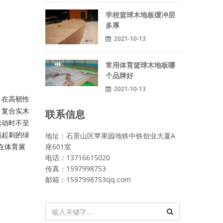
学校篮球木地板缓冲层
多厚
2021-10-13
常用体育篮球木地板哪
个品牌好
2021-10-13
，在高韧性
，复合实木
联系信息
运动时不至
易起刺的绿
地址：石景山区苹果园地铁中铁创业大厦A
在体育展
座601室
电话：13716615020
传真：1597998753
邮箱：1597998753qq.com