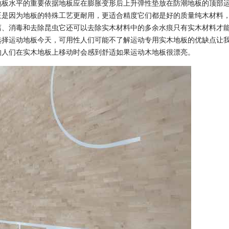
地板水平的重要依据地板应在膨胀变形后上升弹性垫放在防潮地板的顶部
正是因为地板的特殊工艺更耐用，更适合精度它们都是好的质量纯木材料
离、消毒和去除昆虫它还可以去除实木材料中的多余水痕只有实木材料才
选择运动地板今天，可用性人们可能不了解运动专用实木地板的优缺点让
的人们在实木地板上移动时会感到舒适如果运动木地板很漂亮。