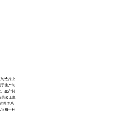
板制造行业
眼于生产制
发、生产制
有关验证生
管理体系
以宣布一种