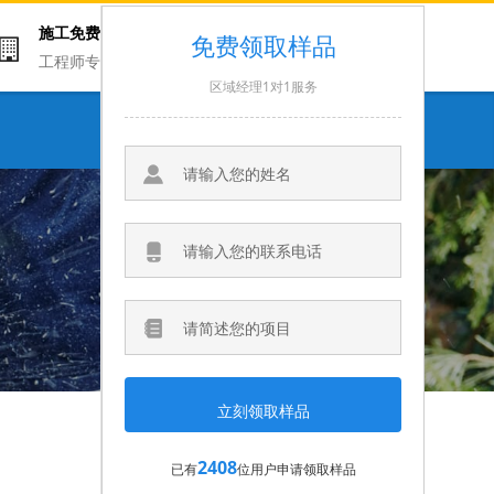
施工免费
联系电话
免费领取样品
工程师专家领衔
13716615020
区域经理1对1服务
微信咨询
2408
已有
位用户申请领取样品