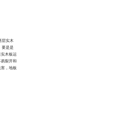
两层实木
，要是是
策实木板运
不易裂开和
危害，地板