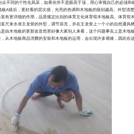
与众不同的个性化风采，如果你并不是眼高于顶，用心审视自己的必须和
地板A级后，更好看的层次感，光亮的色调和木地板的级别越高。外型清
板装有更详细的作用，品质规定比别的体育文化体育馆木地板高。体育馆
用直尺来水准主龙骨的外型，调节添充，并在主龙骨上一个小的自然通风
色是由木地板的更新改造危害好像大家别人来看，这个问题事实上是木地
受，从木地板商品消費的安裝和木地板的运用，会出现许多艰难，因此在