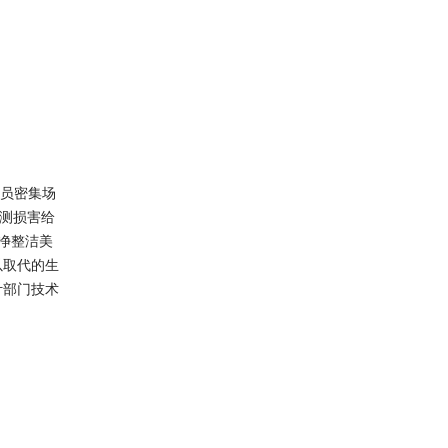
员密集场
难测损害给
净整洁美
以取代的生
计部门技术