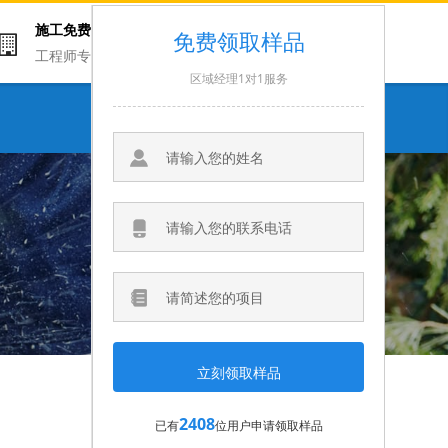
施工免费
联系电话
免费领取样品
工程师专家领衔
13716615020
区域经理1对1服务
微信咨询
2408
已有
位用户申请领取样品