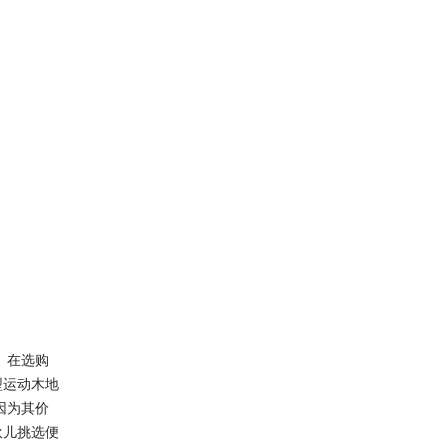
。在选购
型运动木地
因为其价
伙儿挑选便