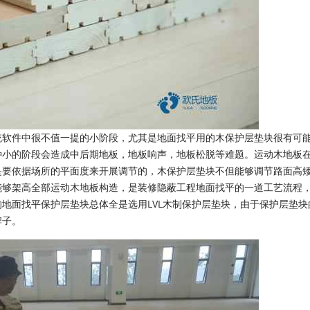
软件中很不值一提的小阶段，尤其是地面找平用的木保护层垫块很有可
种小的阶段会造成中后期地板，地板响声，地板松脱等难题。运动木地板
是要依据场所的平面度来开展调节的，木保护层垫块不但能够调节路面高
能够架高全部运动木地板构造，是装修隐蔽工程地面找平的一道工艺流程
地面找平保护层垫块总体全是选用LVL木制保护层垫块，由于保护层垫块
牌子。