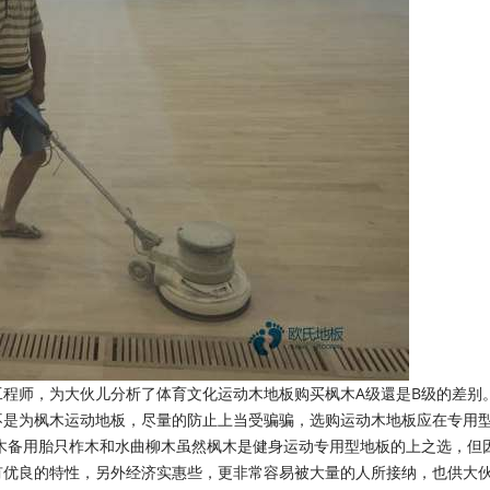
师，为大伙儿分析了体育文化运动木地板购买枫木A级還是B级的差别
不是为枫木运动地板，尽量的防止上当受骗骗，选购运动木地板应在专用
木备用胎只柞木和水曲柳木虽然枫木是健身运动专用型地板的上之选，但
有优良的特性，另外经济实惠些，更非常容易被大量的人所接纳，也供大